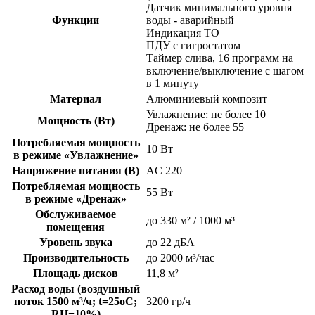
Датчик минимального уровня
Функции
воды - аварийный
Индикация ТО
ПДУ с гигростатом
Таймер слива, 16 программ на
включение/выключение с шагом
в 1 минуту
Материал
Алюминиевый композит
Увлажнение: не более 10
Мощность (Вт)
Дренаж: не более 55
Потребляемая мощность
10 Вт
в режиме «Увлажнение»
Напряжение питания (В)
AC 220
Потребляемая мощность
55 Вт
в режиме «Дренаж»
Обслуживаемое
до 330 м² / 1000 м³
помещения
Уровень звука
до 22 дБА
Производительность
до 2000 м³/час
Площадь дисков
11,8 м²
Расход воды (воздушный
поток 1500 м³/ч; t=25oC;
3200 гр/ч
RH=10%)