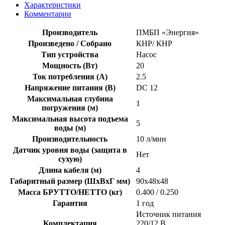
Характеристики
Комментарии
Производитель
ПМБП «Энергия»
Произведено / Собрано
КНР/ КНР
Тип устройства
Насос
Мощность (Вт)
20
Ток потребления (А)
2.5
Напряжение питания (В)
DC 12
Максимальная глубина
1
погружения (м)
Максимальная высота подъема
5
воды (м)
Производительность
10 л/мин
Датчик уровня воды (защита в
Нет
сухую)
Длина кабеля (м)
4
Габаритный размер (ШхВхГ мм)
90х48х48
Масса БРУТТО/НЕТТО (кг)
0.400 / 0.250
Гарантия
1 год
Источник питания
Комплектация
220/12 В