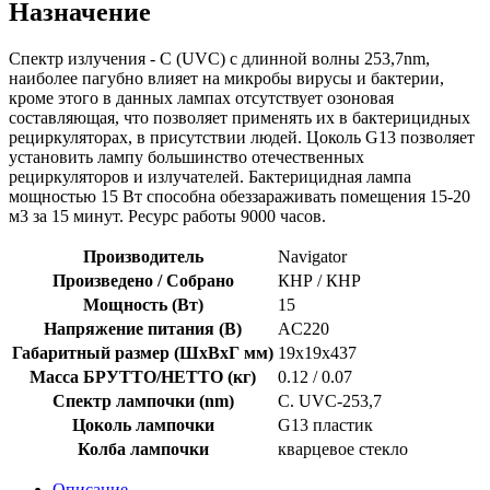
Назначение
Спектр излучения - С (UVC) с длинной волны 253,7nm,
наиболее пагубно влияет на микробы вирусы и бактерии,
кроме этого в данных лампах отсутствует озоновая
составляющая, что позволяет применять их в бактерицидных
рециркуляторах, в присутствии людей. Цоколь G13 позволяет
установить лампу большинство отечественных
рециркуляторов и излучателей. Бактерицидная лампа
мощностью 15 Вт способна обеззараживать помещения 15-20
м3 за 15 минут. Ресурс работы 9000 часов.
Производитель
Navigator
Произведено / Собрано
КНР / КНР
Мощность (Вт)
15
Напряжение питания (В)
AC220
Габаритный размер (ШхВхГ мм)
19x19x437
Масса БРУТТО/НЕТТО (кг)
0.12 / 0.07
Спектр лампочки (nm)
С. UVC-253,7
Цоколь лампочки
G13 пластик
Колба лампочки
кварцевое стекло
Описание